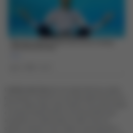
O
bolinho mata fome
são uma opção deliciosa e prática
para aqueles momentos em que bate aquela fominha fora
de hora. Neste artigo, vamos explorar uma receita simples
e irresistível desses bolinhos, que são perfeitos para
acompanhar um café da tarde ou matar a fome em
qualquer momento do dia. Prepare-se para aprender a