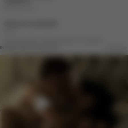
Imobiliários
setembro 3, 2025
Deixe um comentário
Você precisa fazer o
login
para publicar um comentário.