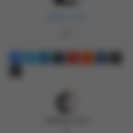
Adalberto Jesus
Linkedin
Tumblr
Pinterest
Reddit
VK
Compartilhar via e-mail
Imprimir
Adalberto Jesus
Website