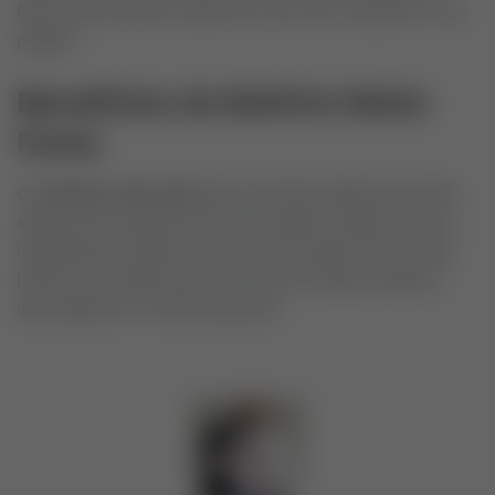
fazer esses bolinhos saborosos que vão conquistar o seu
paladar.
Benefícios do Bolinho Mata
Fome
Os
bolinhos mata fome
são uma ótima opção para saciar
aquela fome repentina de forma rápida e saborosa. Com
ingredientes simples e um modo de preparo fácil, esses
bolinhos são ideais para momentos de descontração e
apreciação de um lanche gostoso.