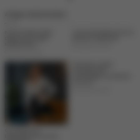
Artigos relacionados
Pão de Queijo Grego:
Como fazer Balas de Coco:
Delícia com Toque
Receita Tradicional
Mediterrâneo
novembro 19, 2025
novembro 19, 2025
Descubra o Sabor
Irresistível das
Almôndegas com Batata
ao Forno
novembro 19, 2025
Giovanela Lima
Especialista em Fundos