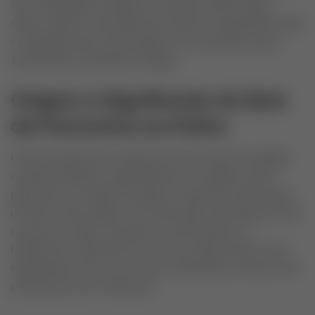
sua combinação de sabores e texturas. Neste artigo,
vamos explorar essa deliciosa receita e compartilhar todos
os segredos para você preparar em sua própria casa e
surpreender sua família e amigos.
Origem e Significado do Bolo
de Pamonha na Palha
O bolo de pamonha na palha tem suas raízes na tradição
culinária brasileira, especialmente em regiões onde a
pamonha é um alimento popular. A pamonha, feita à base
de milho verde ralado, é um prato típico das festas juninas
e possui um sabor marcante e reconfortante. Ao
transformar a pamonha em um bolo, adicionando outros
ingredientes como coco e leite condensado, criamos uma
sobremesa única e deliciosa.