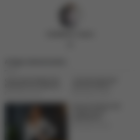
Adalberto Jesus
Website
Artigos relacionados
Como fazer Rolinhos de
Torta de Limão que
São Bento em 3 Minutos
Derrete na Boca
novembro 18, 2025
novembro 19, 2025
Mousse de Maracujá
Caseira com 3
Ingredientes
novembro 18, 2025