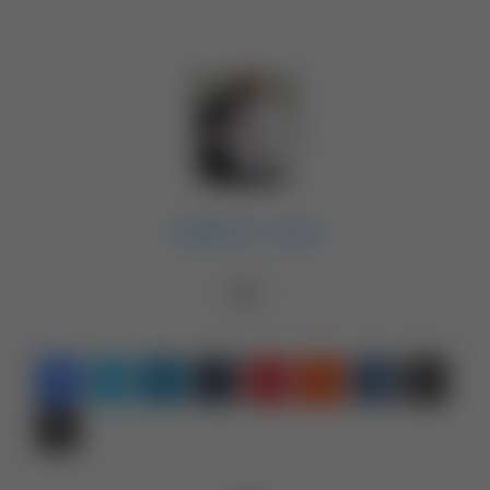
Adalberto Jesus
Linkedin
Tumblr
Pinterest
Reddit
VK
Compartilhar via e-mail
Imprimir