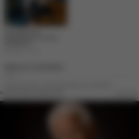
Giovanela Lima
Especialista em Fundos
Imobiliários
setembro 3, 2025
Deixe um comentário
Você precisa fazer o
login
para publicar um comentário.