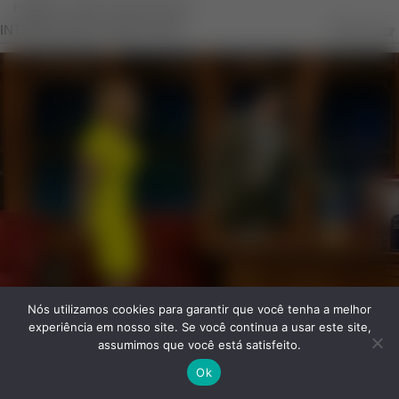
Pingback: Ideias de Renda Extra
Nós utilizamos cookies para garantir que você tenha a melhor
experiência em nosso site. Se você continua a usar este site,
assumimos que você está satisfeito.
Ok
Facebook
Twitter
WhatsApp
Telegram