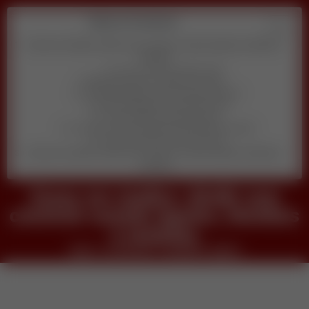
Table of Contents
Zonas em studios: dividir sem construir usando tapetes, biombos e
estantes
veja o conteudo completo agora
Descubra qual é o melhor pra você
1) Quanto tempo por dia você pode dedicar?
2) Qual habilidade você prefere usar?
3) Seu objetivo principal agora é:
4) Você se sente confortável aparecendo em vídeo?
5) Qual orçamento inicial você tem?
Zonas em studios: dividir sem construir usando tapetes, biombos e
estantes
Zonas em studios: dividir sem
construir usando tapetes, biombos
e estantes
veja o conteudo completo agora