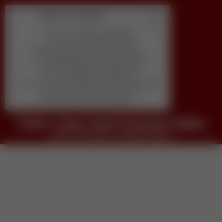
Table of Contents
Tudo o Que Você Precisa Saber
veja o conteudo completo agora
Descubra qual é o melhor pra você
1) Quanto tempo por dia você pode dedicar?
2) Qual habilidade você prefere usar?
3) Seu objetivo principal agora é:
4) Você se sente confortável aparecendo em vídeo?
5) Qual orçamento inicial você tem?
Tudo o Que Você Precisa Saber
Tudo o Que Você Precisa Saber
veja o conteudo completo agora