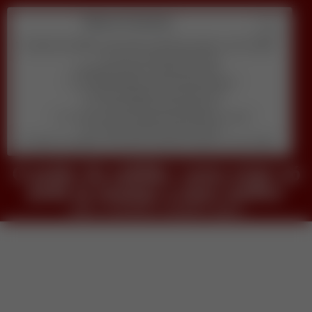
Table of Contents
O poder da solidão: como estar só pode te ensinar a viver melhor
veja o conteudo completo agora
Descubra qual é o melhor pra você
1) Quanto tempo por dia você pode dedicar?
2) Qual habilidade você prefere usar?
3) Seu objetivo principal agora é:
4) Você se sente confortável aparecendo em vídeo?
5) Qual orçamento inicial você tem?
O poder da solidão: como estar só pode te ensinar a viver melhor
O poder da solidão: como estar só
pode te ensinar a viver melhor
veja o conteudo completo agora