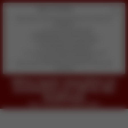
Table of Contents
Milena Aguiar especialista em Investimento em CDB de Alto
Rendimento
veja o conteudo completo agora
Descubra qual é o melhor pra você
1) Quanto tempo por dia você pode dedicar?
2) Qual habilidade você prefere usar?
3) Seu objetivo principal agora é:
4) Você se sente confortável aparecendo em vídeo?
5) Qual orçamento inicial você tem?
Milena Aguiar especialista em Investimento em CDB de Alto
Rendimento
Milena Aguiar especialista em
Investimento em CDB de Alto
Rendimento
veja o conteudo completo agora