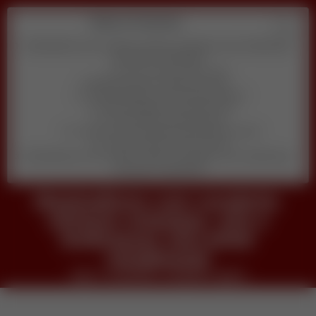
Table of Contents
Maximalismo com curadoria: misturar estampas, arte e lembranças
sem poluir visualmente
veja o conteudo completo agora
Descubra qual é o melhor pra você
1) Quanto tempo por dia você pode dedicar?
2) Qual habilidade você prefere usar?
3) Seu objetivo principal agora é:
4) Você se sente confortável aparecendo em vídeo?
5) Qual orçamento inicial você tem?
Maximalismo com curadoria: misturar estampas, arte e lembranças
sem poluir visualmente
Maximalismo com curadoria:
misturar estampas, arte e
lembranças sem poluir
visualmente
veja o conteudo completo agora