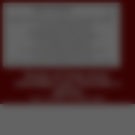
Table of Contents
Desejo em longo prazo: estratégias para reacender a química
veja o conteudo completo agora
Descubra qual é o melhor pra você
1) Quanto tempo por dia você pode dedicar?
2) Qual habilidade você prefere usar?
3) Seu objetivo principal agora é:
4) Você se sente confortável aparecendo em vídeo?
5) Qual orçamento inicial você tem?
Desejo em longo prazo: estratégias para reacender a química
Desejo em longo prazo:
estratégias para reacender a
química
veja o conteudo completo agora