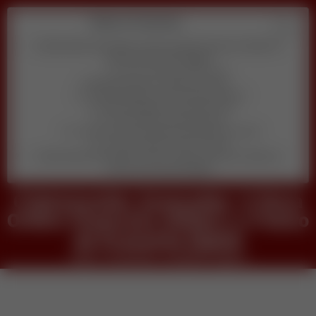
Table of Contents
Criptomoedas Avançadas: A Nova Ordem Financeira Global e o
Futuro da Economia Digital
veja o conteudo completo agora
Descubra qual é o melhor pra você
1) Quanto tempo por dia você pode dedicar?
2) Qual habilidade você prefere usar?
3) Seu objetivo principal agora é:
4) Você se sente confortável aparecendo em vídeo?
5) Qual orçamento inicial você tem?
Criptomoedas Avançadas: A Nova Ordem Financeira Global e o
Futuro da Economia Digital
Criptomoedas Avançadas: A Nova
Ordem Financeira Global e o Futuro
da Economia Digital
veja o conteudo completo agora