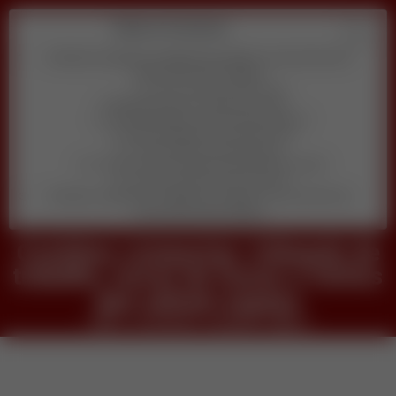
Table of Contents
Cozinhas compactas: triângulo de trabalho, torres de fornos e
nichos que salvam espaço
veja o conteudo completo agora
Descubra qual é o melhor pra você
1) Quanto tempo por dia você pode dedicar?
2) Qual habilidade você prefere usar?
3) Seu objetivo principal agora é:
4) Você se sente confortável aparecendo em vídeo?
5) Qual orçamento inicial você tem?
Cozinhas compactas: triângulo de trabalho, torres de fornos e
nichos que salvam espaço
Cozinhas compactas: triângulo de
trabalho, torres de fornos e nichos
que salvam espaço
veja o conteudo completo agora