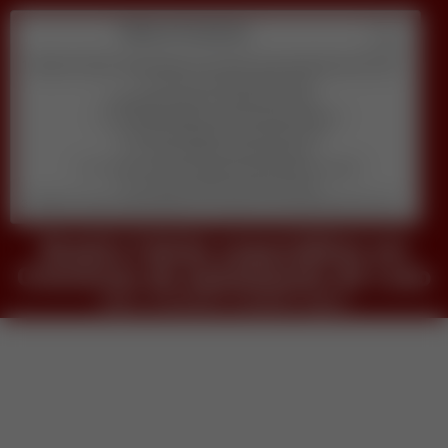
Table of Contents
Beatriz Falcão especialista em Consórcio de Automóveis de Luxo
veja o conteudo completo agora
Descubra qual é o melhor pra você
1) Quanto tempo por dia você pode dedicar?
2) Qual habilidade você prefere usar?
3) Seu objetivo principal agora é:
4) Você se sente confortável aparecendo em vídeo?
5) Qual orçamento inicial você tem?
Beatriz Falcão especialista em Consórcio de Automóveis de Luxo
Beatriz Falcão especialista em
Consórcio de Automóveis de Luxo
veja o conteudo completo agora