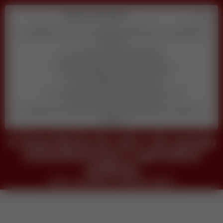
Table of Contents
A importância do solo e do manejo sustentável para a agricultura
moderna
veja o conteudo completo agora
Descubra qual é o melhor pra você
1) Quanto tempo por dia você pode dedicar?
2) Qual habilidade você prefere usar?
3) Seu objetivo principal agora é:
4) Você se sente confortável aparecendo em vídeo?
5) Qual orçamento inicial você tem?
A importância do solo e do manejo sustentável para a agricultura
moderna
A importância do solo e do manejo
sustentável para a agricultura
moderna
veja o conteudo completo agora